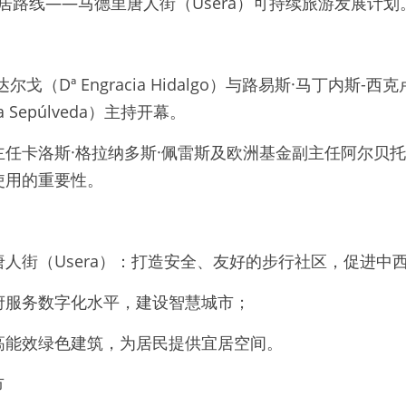
宜居路线——马德里唐人街（Usera）可持续旅游发展计划
戈（Dª Engracia Hidalgo）与路易斯·马丁内斯-西克
cluna Sepúlveda）主持开幕。
任卡洛斯·格拉纳多斯·佩雷斯及欧洲基金副主任阿尔贝托
使用的重要性。
人街（Usera）：打造安全、友好的步行社区，促进中
府服务数字化水平，建设智慧城市；
高能效绿色建筑，为居民提供宜居空间。
市