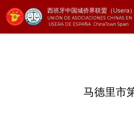
西班牙中国城侨界联盟（Usera）
UNIÓN DE ASOCIACIONES CHINAS EN    
 USERA DE ESPAÑA  ChinaTown Spain       
马德里市