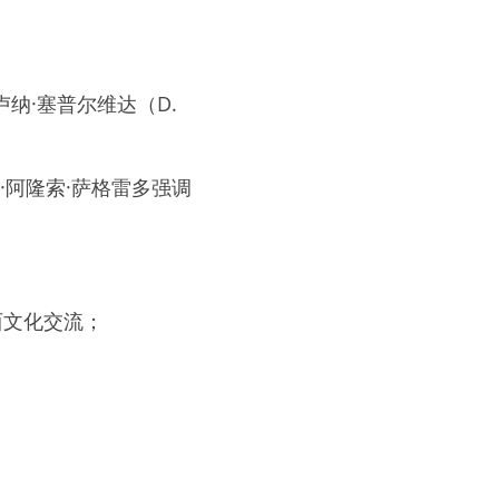
。
卢纳·塞普尔维达（D. 
·阿隆索·萨格雷多强调
西文化交流；