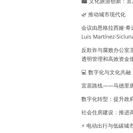
🏙 文化旅游创新：
🌿 推动城市现代化
会议由恩格拉西娅·希达尔
Luis Martínez-Si
反欺诈与腐败办公室主
透明管理和高效资金
💻 数字化与文化共融
宜居路线——马德里唐
数字化转型：提升政
社会住房建设：推进
⚡ 电动出行与低碳城