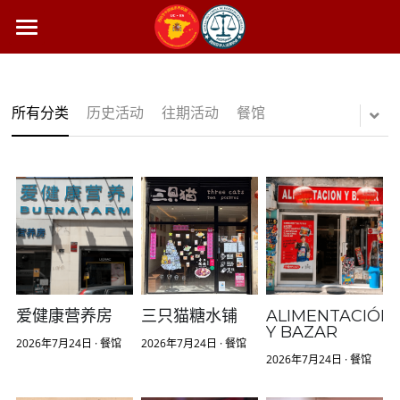
主页
所有店铺
所有分类
历史活动
往期活动
餐馆
新闻通告
餐厅
超市货行
生活服务
本周新闻
礼品饰品
关于我们
惠民政策
养生药房
大使馆公告
搜索
美容保健
招聘求职
简体中文
爱健康营养房
三只猫糖水铺
ALIMENTACIÓN
Y BAZAR
2026年7月24日
·
餐馆
2026年7月24日
·
餐馆
生活出行
历史活动
简体中文
2026年7月24日
·
餐馆
生活服务
生活服务
Español