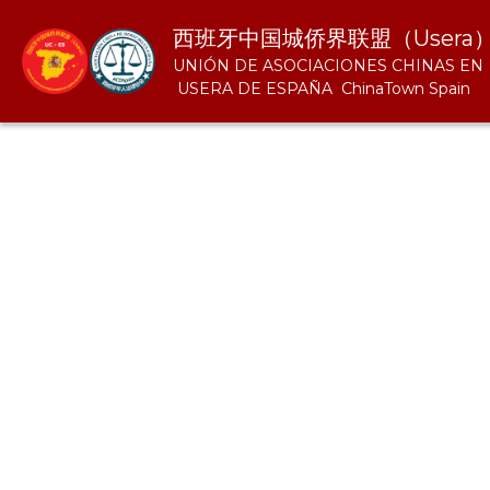
西班牙中国城侨界联盟（Usera）
UNIÓN DE ASOCIACIONES CHINAS EN    
 USERA DE ESPAÑA  ChinaTown Spain       